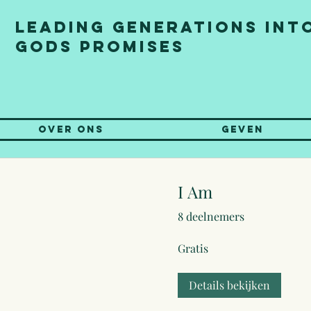
Leading generations int
gods promises
Over ons
Geven
I Am
8 deelnemers
Gratis
Details bekijken