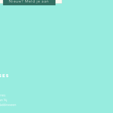
Nieuw? Meld je aan
ses
res:
an 14j
addinxveen