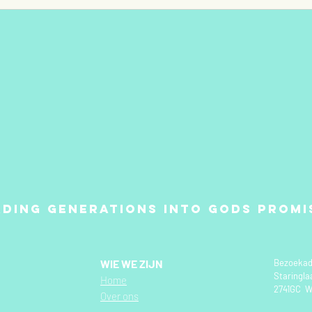
ading generations into Gods promi
WIE WE ZIJN
Bezoekad
Staringla
Home​
2741GC W
Over ons