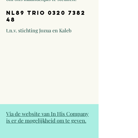
NL89 TRIO
0320 7382
48
t.n.v. stichting Jozua en Kaleb
Via de website van In His Company
is er de mogelijkheid om te geven.