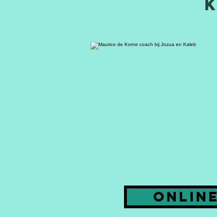
k
onlin