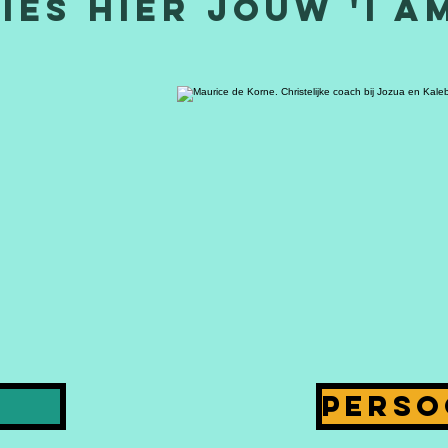
ies hier jouw 'i a
e
perso