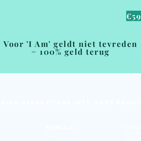
€59
Voor 'I Am' geldt niet tevreden
= 100% geld terug
ading generations into Gods promi
WIE WE ZIJN
Bezoekad
Staringla
Home​
2741GC W