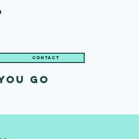
o
Contact
 you go
.