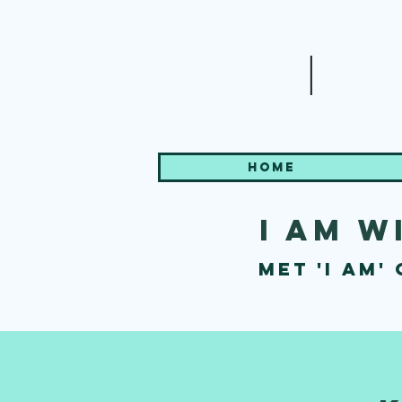
|
Home
i am w
met 'I Am'