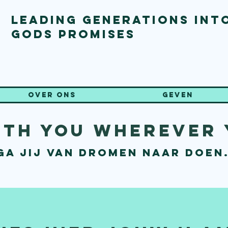
Leading generations int
gods promises
Over ons
Geven
ith you wherever
 ga jij van dromen naar doen