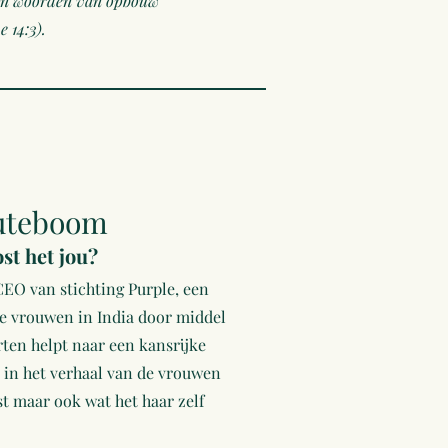
nsen woorden van opbouw
e 14:3).
uteboom
st het jou?
CEO van stichting Purple, een
e vrouwen in India door middel
ten helpt naar een kansrijke
e in het verhaal van de vrouwen
st maar ook wat het haar zelf