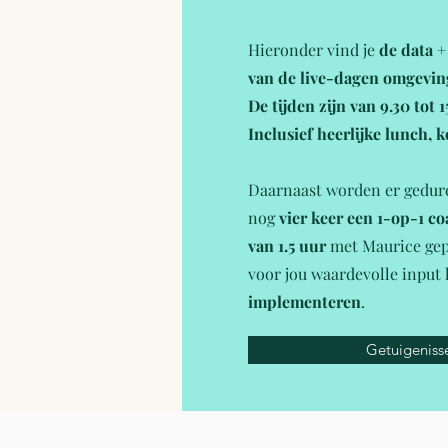
Hieronder vind je
de data 
van de live-dagen omgev
De tijden zijn van 9.30 tot 1
Inclusief heerlijke lunch, k
Daarnaast worden er gedur
nog
vier keer een 1-op-1 c
van 1.5 uur
met Maurice gepl
voor jou waardevolle input
implementeren
.
Getuigeniss