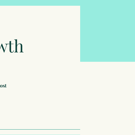
wth
kost