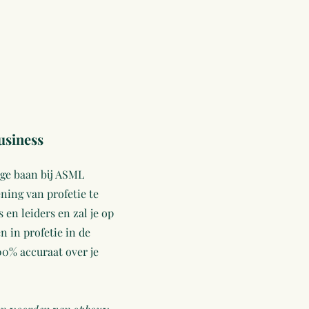
usiness
ige baan bij ASML
ning van profetie te
en leiders en zal je op
 in profetie in de
100% accuraat over je