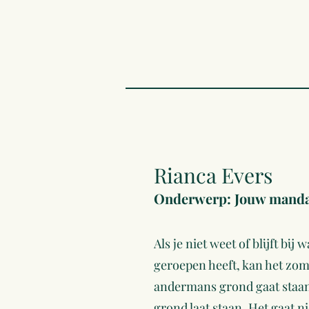
Rianca Evers
Onderwerp: Jouw manda
Als je niet weet of blijft bij
geroepen heeft, kan het zoma
andermans grond gaat staan
grond laat staan. Het gaat 