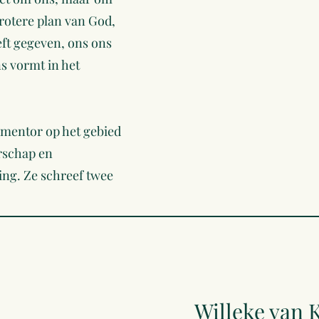
grotere plan van God,
eft gegeven, ons ons
s vormt in het
n mentor op het gebied
rschap en
ing. Ze schreef twee
Willeke van 