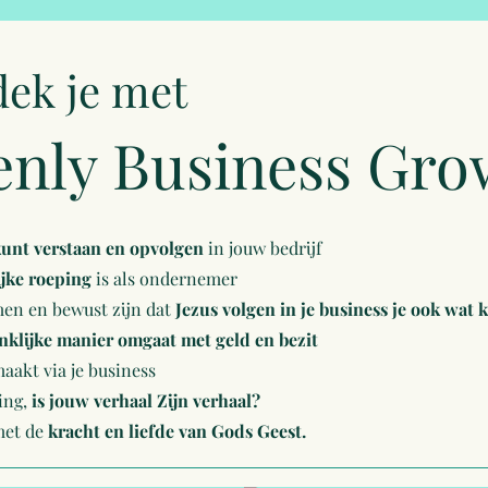
dek je met
enly Business Gro
unt verstaan en opvolgen
in jouw bedrij
f
jke roeping
is als ondernemer
en en bewust zijn dat
Jezus volgen in je business je ook wat 
nklijke manier omgaat met geld en bezit
aakt via je busines
s
ling,
is jouw verhaal Zijn verhaal?
met de
kracht en liefde van Gods Geest.