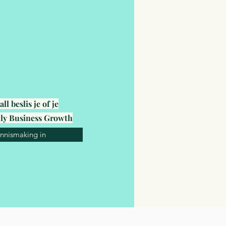
l beslis je of je
ly Business Growth
ennismaking in