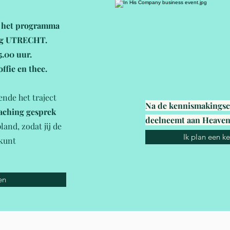
+ het programma
ing UTRECHT.
5.00 uur.
offie en thee.
ende het traject
Na de kennismakingscal
oaching gesprek
deelneemt aan Heaven
and, zodat jij de
Ik plan een k
 kunt
en