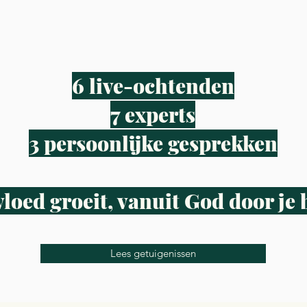
6 live-ochtenden
7 experts
3 persoonlijke gesprekken
vloed groeit, vanuit God door je 
Lees getuigenissen