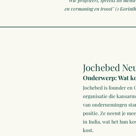
'''Wie profeteert, spreekt tot me
en vermaning en troost'' (1 Korinth
Jochebed Ne
Onderwerp: Wat ko
Jochebed is founder en 
organisatie die kansarm
van ondernemingen star
positie. Ze neemt je me
in India, wat het hun ko
kost.