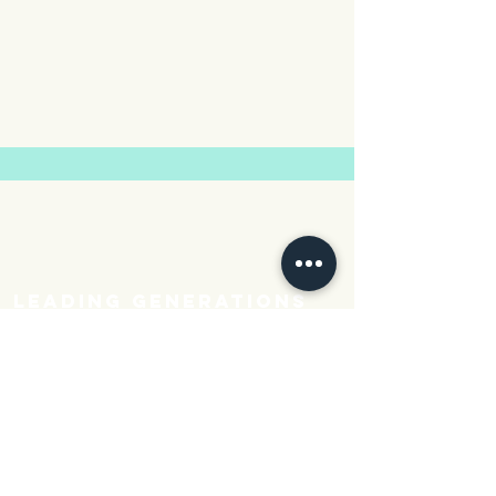
Leading generations
into Gods promises
WIE WE ZIJN
Home​
Over ons