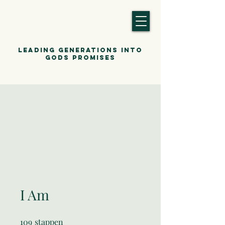
Leading generations into
gods promises
I Am
109
stappen
109 stappen